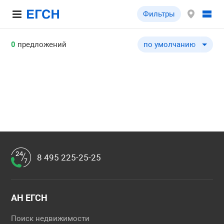
Фильтры
0
предложений
по умолчанию
по умолчанию
по цене ↓
по цене ↑
по общей площади ↓
по общей площади ↑
по типу объекта ↓
по типу объекта ↑
8 495 225-25-25
АН ЕГСН
Поиск недвижимости