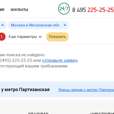
8 495
225-25-25
ИЯ
КОНТАКТЫ
Москва и Московская обл.
Москва и Московская обл.
от
до
Применить
a
a
1
Еще параметры
Показать
Москва
м поиска не найдено.
 (495) 225-25-25 или
отправьте заявку
,
ветствующий вашим требованиям.
у метро Партизанская
Улицы рядом с метро Партиза