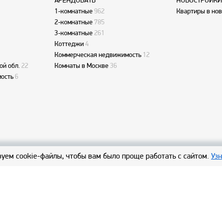
АРЕНДОВАТЬ
НОВОСТРОЙКИ
1-комнатные
962
Квартиры в но
2-комнатные
785
3-комнатные
261
Коттеджи
4
Коммерческая недвижимость
12
ой обл.
22
Комнаты в Москве
36
ость
6
уем cookie-файлы, чтобы вам было проще работать с сайтом.
Уз