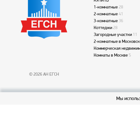
КУПИТЬ
1-комнатные
28
2-комнатные
41
3-комнатные
36
Коттеджи
28
Загородные участки
11
2-комнатные в Московск
Коммерческая недвижим
Комнаты в Москве
5
© 2026 АН ЕГСН
Мы использ