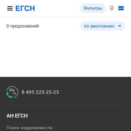
Фильтры
0
предложений
по умолчанию
по умолчанию
по цене ↓
по цене ↑
по общей площади ↓
по общей площади ↑
по типу объекта ↓
по типу объекта ↑
8 495 225-25-25
АН ЕГСН
Поиск недвижимости