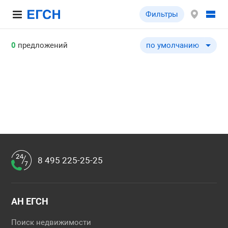
Фильтры
0
предложений
по умолчанию
по умолчанию
по цене ↓
по цене ↑
по общей площади ↓
по общей площади ↑
по типу объекта ↓
по типу объекта ↑
8 495 225-25-25
АН ЕГСН
Поиск недвижимости