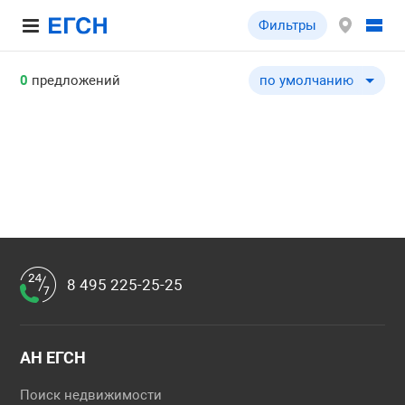
Фильтры
0
предложений
по умолчанию
по умолчанию
по цене ↓
по цене ↑
по общей площади ↓
по общей площади ↑
по типу объекта ↓
по типу объекта ↑
8 495 225-25-25
АН ЕГСН
Поиск недвижимости