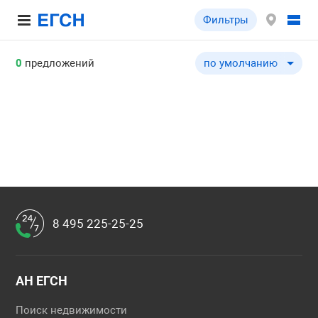
Фильтры
0
предложений
по умолчанию
по умолчанию
по цене ↓
по цене ↑
по общей площади ↓
по общей площади ↑
по типу объекта ↓
по типу объекта ↑
8 495 225-25-25
АН ЕГСН
Поиск недвижимости