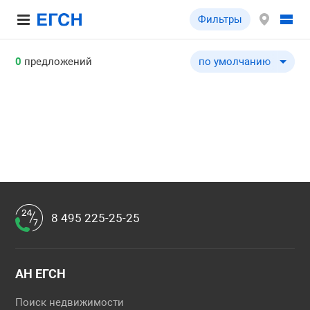
Фильтры
0
предложений
по умолчанию
по умолчанию
по цене ↓
по цене ↑
по общей площади ↓
по общей площади ↑
по типу объекта ↓
по типу объекта ↑
8 495 225-25-25
АН ЕГСН
Поиск недвижимости