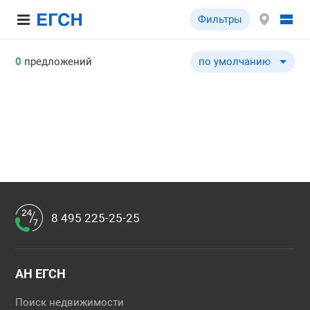
Фильтры
0
предложений
по умолчанию
по умолчанию
по цене ↓
по цене ↑
по общей площади ↓
по общей площади ↑
по типу объекта ↓
по типу объекта ↑
8 495 225-25-25
АН ЕГСН
Поиск недвижимости