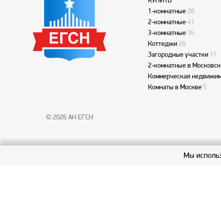
КУПИТЬ
1-комнатные
28
2-комнатные
41
3-комнатные
36
Коттеджи
28
Загородные участки
11
2-комнатные в Московск
Коммерческая недвижим
Комнаты в Москве
5
© 2026 АН ЕГСН
Мы использ