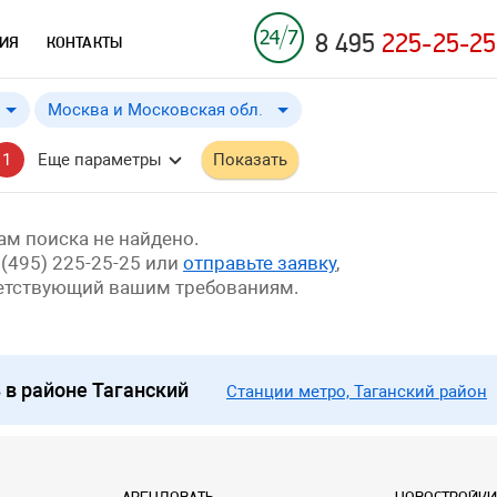
8 495
225-25-25
ИЯ
КОНТАКТЫ
Москва и Московская обл.
Москва и Московская обл.
от
до
Применить
a
a
1
Еще параметры
Показать
Москва
м поиска не найдено.
 (495) 225-25-25 или
отправьте заявку
,
ветствующий вашим требованиям.
в районе Таганский
Станции метро, Таганский район