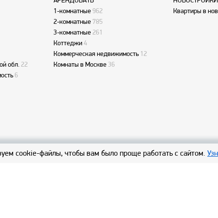
АРЕНДОВАТЬ
НОВОСТРОЙКИ
1-комнатные
962
Квартиры в но
2-комнатные
785
3-комнатные
261
Коттеджи
4
Коммерческая недвижимость
12
ой обл.
22
Комнаты в Москве
36
ость
6
уем cookie-файлы, чтобы вам было проще работать с сайтом.
Уз