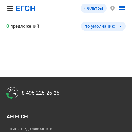
Фильтры
0
предложений
по умолчанию
по умолчанию
по цене ↓
по цене ↑
по общей площади ↓
по общей площади ↑
по типу объекта ↓
по типу объекта ↑
8 495 225-25-25
АН ЕГСН
Поиск недвижимости