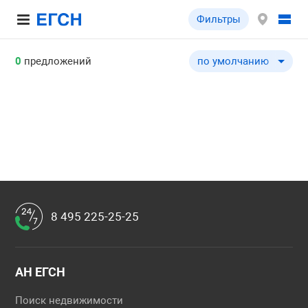
Фильтры
0
предложений
по умолчанию
по умолчанию
по цене ↓
по цене ↑
по общей площади ↓
по общей площади ↑
по типу объекта ↓
по типу объекта ↑
8 495 225-25-25
АН ЕГСН
Поиск недвижимости