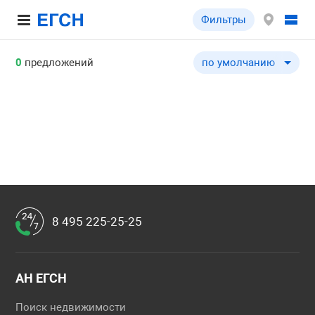
Фильтры
0
предложений
по умолчанию
по умолчанию
по цене ↓
по цене ↑
по общей площади ↓
по общей площади ↑
по типу объекта ↓
по типу объекта ↑
8 495 225-25-25
АН ЕГСН
Поиск недвижимости