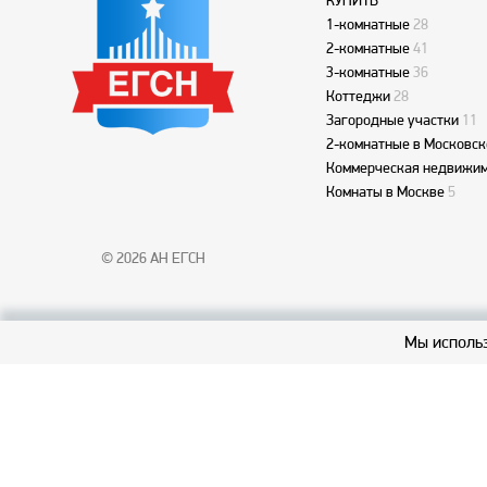
КУПИТЬ
1-комнатные
28
2-комнатные
41
3-комнатные
36
Коттеджи
28
Загородные участки
11
2-комнатные в Московск
Коммерческая недвижим
Комнаты в Москве
5
© 2026 АН ЕГСН
Мы использ