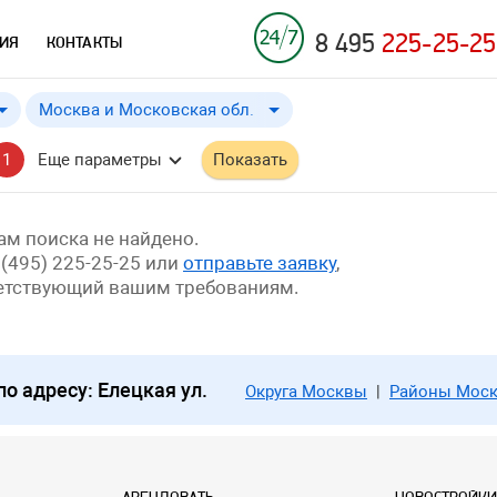
8 495
225-25-25
ИЯ
КОНТАКТЫ
Москва и Московская обл.
Москва и Московская обл.
от
до
Применить
a
a
1
Еще параметры
Показать
м поиска не найдено.
 (495) 225-25-25 или
отправьте заявку
,
ветствующий вашим требованиям.
 адресу: Елецкая ул.
Округа Москвы
|
Районы Мос