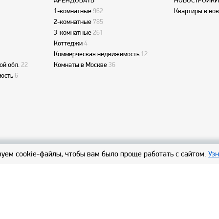
АРЕНДОВАТЬ
НОВОСТРОЙКИ
1-комнатные
962
Квартиры в но
2-комнатные
785
3-комнатные
261
Коттеджи
4
Коммерческая недвижимость
12
ой обл.
22
Комнаты в Москве
36
ость
6
уем cookie-файлы, чтобы вам было проще работать с сайтом.
Уз