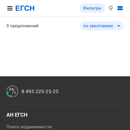
Фильтры
0
предложений
по умолчанию
по умолчанию
по цене ↓
по цене ↑
по общей площади ↓
по общей площади ↑
по типу объекта ↓
по типу объекта ↑
8 495 225-25-25
АН ЕГСН
Поиск недвижимости