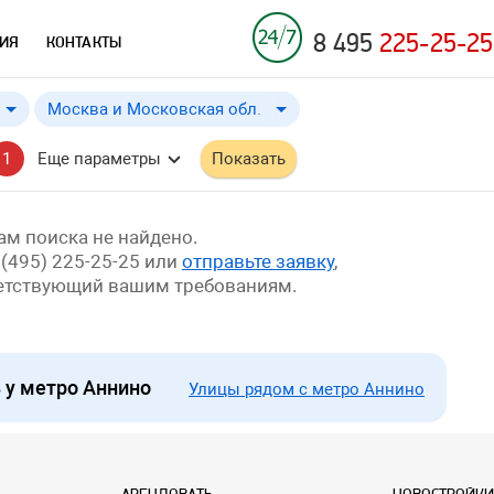
8 495
225-25-25
ИЯ
КОНТАКТЫ
Москва и Московская обл.
Москва и Московская обл.
от
до
Применить
a
a
1
Еще параметры
Показать
Москва
м поиска не найдено.
 (495) 225-25-25 или
отправьте заявку
,
ветствующий вашим требованиям.
у метро Аннино
Улицы рядом с метро Аннино