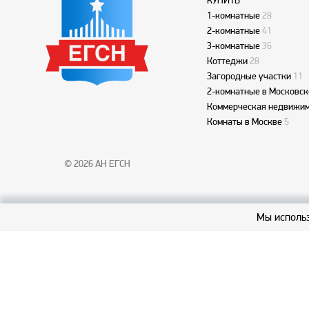
КУПИТЬ
1-комнатные
28
2-комнатные
41
3-комнатные
36
Коттеджи
28
Загородные участки
11
2-комнатные в Московск
Коммерческая недвижим
Комнаты в Москве
5
© 2026 АН ЕГСН
Мы использ