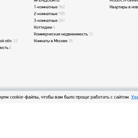
АРЕНДОВАТЬ
НОВОСТРОЙКИ
1-комнатные
962
Квартиры в но
2-комнатные
785
3-комнатные
261
Коттеджи
4
Коммерческая недвижимость
12
ой обл.
22
Комнаты в Москве
36
ость
6
уем cookie-файлы, чтобы вам было проще работать с сайтом.
Уз