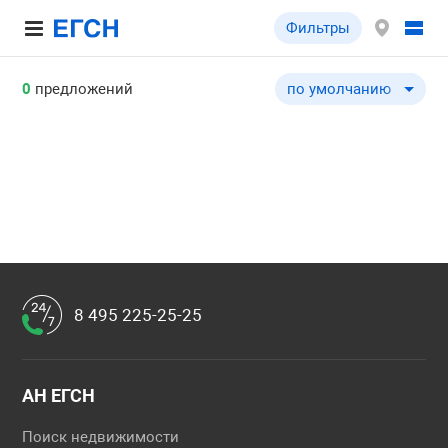
Фильтры
0
предложений
по умолчанию
по умолчанию
по цене ↓
по цене ↑
по общей площади ↓
по общей площади ↑
по типу объекта ↓
по типу объекта ↑
8 495 225-25-25
АН ЕГСН
Поиск недвижимости