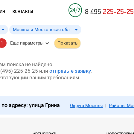
8 495
225-25-25
ИЯ
КОНТАКТЫ
Москва и Московская обл.
Москва и Московская обл.
от
до
Применить
a
a
1
Еще параметры
Показать
Москва
м поиска не найдено.
 (495) 225-25-25 или
отправьте заявку
,
ветствующий вашим требованиям.
о адресу: улица Грина
Округа Москвы
|
Районы Мо