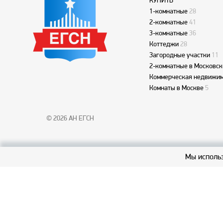
КУПИТЬ
1-комнатные
28
2-комнатные
41
3-комнатные
36
Коттеджи
28
Загородные участки
11
2-комнатные в Московск
Коммерческая недвижим
Комнаты в Москве
5
© 2026 АН ЕГСН
Мы использ