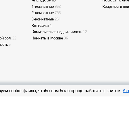
АРЕНДОВАТЬ
НОВОСТРОЙКИ
1-комнатные
962
Квартиры в но
2-комнатные
785
3-комнатные
261
Коттеджи
4
Коммерческая недвижимость
12
ой обл.
22
Комнаты в Москве
36
ость
6
уем cookie-файлы, чтобы вам было проще работать с сайтом.
Уз