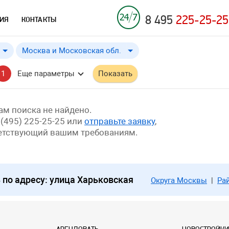
8 495
225-25-25
ИЯ
КОНТАКТЫ
Москва и Московская обл.
Москва и Московская обл.
от
до
Применить
a
a
1
Еще параметры
Показать
Москва
м поиска не найдено.
 (495) 225-25-25 или
отправьте заявку
,
ветствующий вашим требованиям.
по адресу: улица Харьковская
Округа Москвы
|
Ра