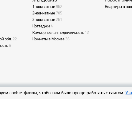
АРЕНДОВАТЬ
НОВОСТРОЙКИ
1-комнатные
962
Квартиры в но
2-комнатные
785
3-комнатные
261
Коттеджи
4
Коммерческая недвижимость
12
ой обл.
22
Комнаты в Москве
36
ость
6
уем cookie-файлы, чтобы вам было проще работать с сайтом.
Уз