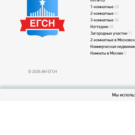
КУПИТЬ
1-комнатные
28
2-комнатные
41
3-комнатные
36
Коттеджи
28
Загородные участки
11
2-комнатные в Московск
Коммерческая недвижим
Комнаты в Москве
5
© 2026 АН ЕГСН
Мы использ