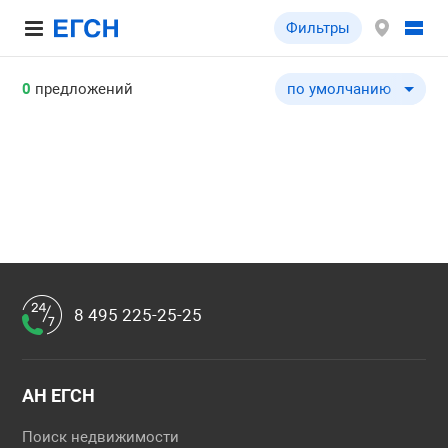
Фильтры
0
предложений
по умолчанию
по умолчанию
по цене ↓
по цене ↑
по общей площади ↓
по общей площади ↑
по типу объекта ↓
по типу объекта ↑
8 495 225-25-25
АН ЕГСН
Поиск недвижимости