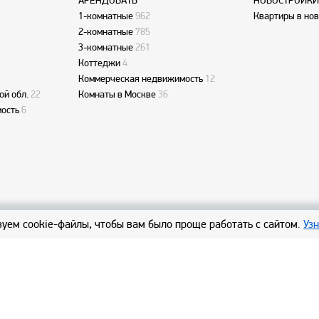
АРЕНДОВАТЬ
НОВОСТРОЙКИ
1-комнатные
962
Квартиры в но
2-комнатные
785
3-комнатные
261
Коттеджи
4
Коммерческая недвижимость
12
ой обл.
22
Комнаты в Москве
36
ость
6
уем cookie-файлы, чтобы вам было проще работать с сайтом.
Уз