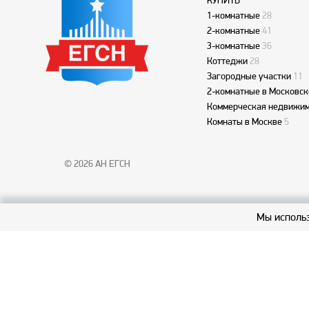
КУПИТЬ
1-комнатные
28
2-комнатные
41
3-комнатные
36
Коттеджи
28
Загородные участки
11
2-комнатные в Московск
Коммерческая недвижим
Комнаты в Москве
5
© 2026 АН ЕГСН
Мы использ