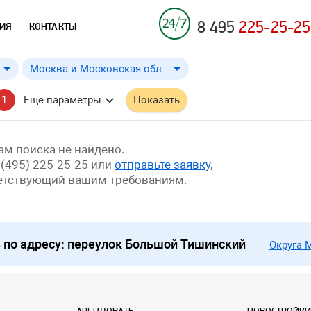
8 495
225-25-25
ИЯ
КОНТАКТЫ
Москва и Московская обл.
Москва и Московская обл.
от
до
Применить
a
a
1
Еще параметры
Показать
Москва
м поиска не найдено.
 (495) 225-25-25 или
отправьте заявку
,
ветствующий вашим требованиям.
по адресу: переулок Большой Тишинский
Округа 