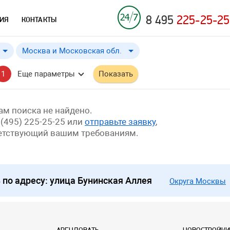
8 495
225-25-25
ИЯ
КОНТАКТЫ
Москва и Московская обл.
Москва и Московская обл.
от
до
Применить
a
a
1
Еще параметры
Показать
Москва
м поиска не найдено.
 (495) 225-25-25 или
отправьте заявку
,
ветствующий вашим требованиям.
о адресу: улица Бунинская Аллея
Округа Москвы