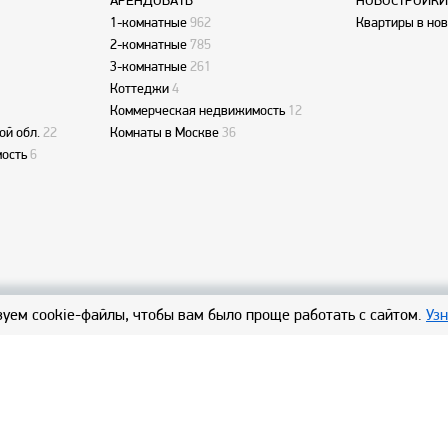
АРЕНДОВАТЬ
НОВОСТРОЙКИ
1-комнатные
962
Квартиры в но
2-комнатные
785
3-комнатные
261
Коттеджи
4
Коммерческая недвижимость
12
ой обл.
22
Комнаты в Москве
36
ость
6
уем cookie-файлы, чтобы вам было проще работать с сайтом.
Уз