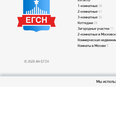
КУПИТЬ
1-комнатные
28
2-комнатные
41
3-комнатные
36
Коттеджи
28
Загородные участки
11
2-комнатные в Московск
Коммерческая недвижим
Комнаты в Москве
5
© 2026 АН ЕГСН
Мы использ