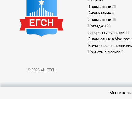
КУПИТЬ
1-комнатные
28
2-комнатные
41
3-комнатные
36
Коттеджи
28
Загородные участки
11
2-комнатные в Московск
Коммерческая недвижим
Комнаты в Москве
5
© 2026 АН ЕГСН
Мы использ