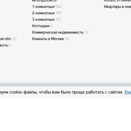
АРЕНДОВАТЬ
НОВОСТРОЙКИ
1-комнатные
962
Квартиры в но
2-комнатные
785
3-комнатные
261
Коттеджи
4
Коммерческая недвижимость
12
ой обл.
22
Комнаты в Москве
36
ость
6
уем cookie-файлы, чтобы вам было проще работать с сайтом.
Уз