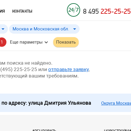
8 495
225-25-25
ИЯ
КОНТАКТЫ
Москва и Московская обл.
Москва и Московская обл.
от
до
Применить
a
a
1
Еще параметры
Показать
Москва
м поиска не найдено.
 (495) 225-25-25 или
отправьте заявку
,
ветствующий вашим требованиям.
по адресу: улица Дмитрия Ульянова
Округа Москв