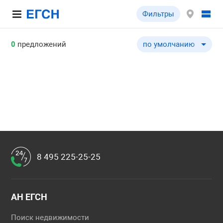
Фильтры
0
предложений
по умолчанию
по умолчанию
по цене ↓
по цене ↑
по общей площади ↓
по общей площади ↑
по типу объекта ↓
по типу объекта ↑
8 495 225-25-25
АН ЕГСН
Поиск недвижимости