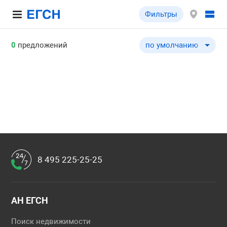
Фильтры
0
предложений
по умолчанию
по умолчанию
по цене ↓
по цене ↑
по общей площади ↓
по общей площади ↑
по типу объекта ↓
по типу объекта ↑
8 495 225-25-25
АН ЕГСН
Поиск недвижимости