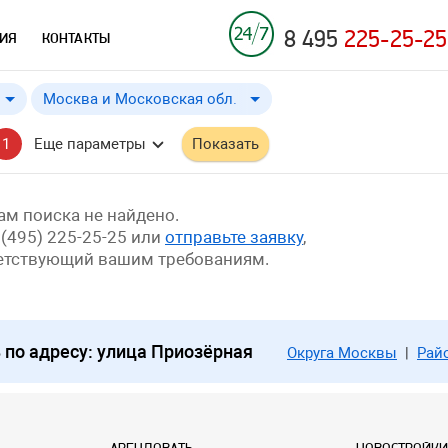
8 495
225-25-25
ИЯ
КОНТАКТЫ
Москва и Московская обл.
Москва и Московская обл.
от
до
Применить
a
a
1
Еще параметры
Показать
Москва
м поиска не найдено.
 (495) 225-25-25 или
отправьте заявку
,
ветствующий вашим требованиям.
по адресу: улица Приозёрная
Округа Москвы
|
Рай