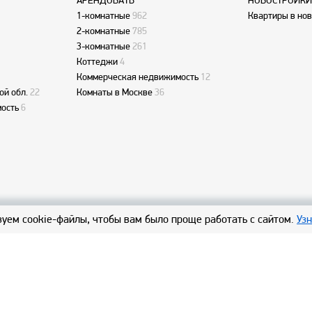
АРЕНДОВАТЬ
НОВОСТРОЙКИ
1-комнатные
962
Квартиры в но
2-комнатные
785
3-комнатные
261
Коттеджи
4
Коммерческая недвижимость
12
ой обл.
22
Комнаты в Москве
36
ость
6
уем cookie-файлы, чтобы вам было проще работать с сайтом.
Уз