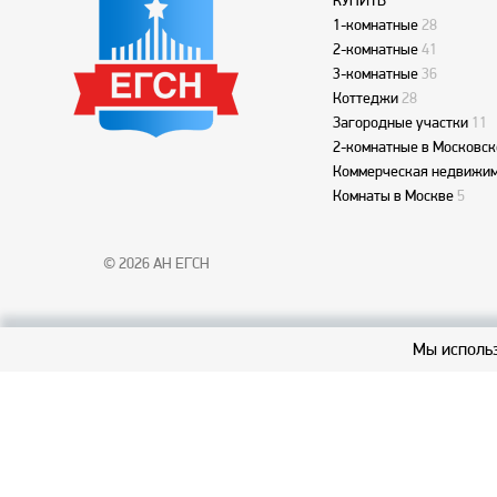
КУПИТЬ
1-комнатные
28
2-комнатные
41
3-комнатные
36
Коттеджи
28
Загородные участки
11
2-комнатные в Московск
Коммерческая недвижим
Комнаты в Москве
5
© 2026 АН ЕГСН
Мы использ